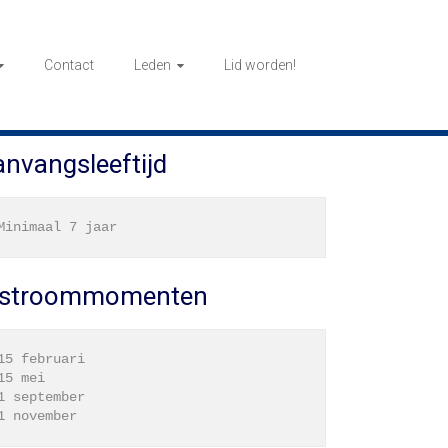
Contact
Leden
Lid worden!
nvangsleeftijd
nstroommomenten
15 februari

15 mei

1 september
