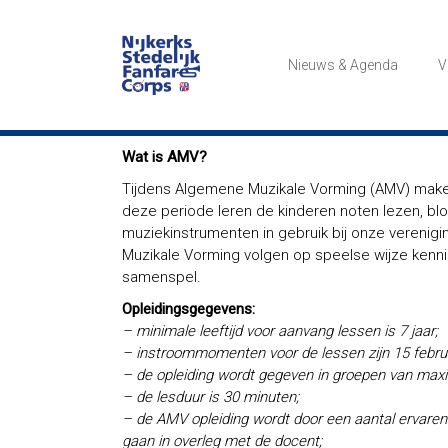
Ga
naar
NSFC
de
Nieuws & Agenda
V
inhoud
Het
Nijkerks
Stedelijk
Fanfare
Wat is AMV?
Corps
Tijdens Algemene Muzikale Vorming (AMV) make
deze periode leren de kinderen noten lezen, blo
muziekinstrumenten in gebruik bij onze verenig
Muzikale Vorming volgen op speelse wijze kenni
samenspel.
Opleidingsgegevens:
– minimale leeftijd voor aanvang lessen is 7 jaar;
– instroommomenten voor de lessen zijn 15 februa
– de opleiding wordt gegeven in groepen van maxim
– de lesduur is 30 minuten;
– de AMV opleiding wordt door een aantal ervare
gaan in overleg met de docent;