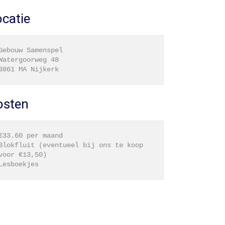
catie
Gebouw Samenspel

Watergoorweg 48

osten
€33.60 per maand

Blokfluit (eventueel bij ons te koop 
voor €13,50)
