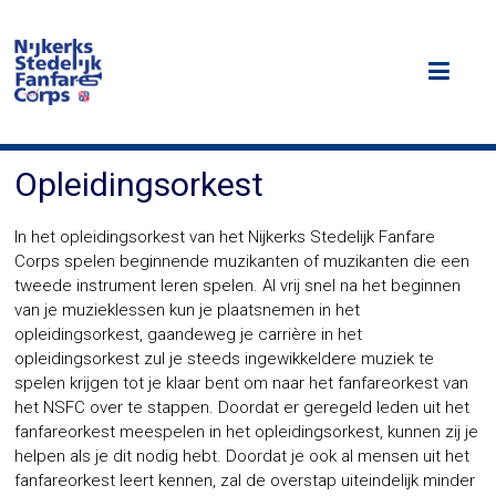
Ga
naar
NSFC
de
inhoud
Het
Nijkerks
Stedelijk
Fanfare
Opleidingsorkest
Corps
In het opleidingsorkest van het Nijkerks Stedelijk Fanfare
Corps spelen beginnende muzikanten of muzikanten die een
tweede instrument leren spelen. Al vrij snel na het beginnen
van je muzieklessen kun je plaatsnemen in het
opleidingsorkest, gaandeweg je carrière in het
opleidingsorkest zul je steeds ingewikkeldere muziek te
spelen krijgen tot je klaar bent om naar het fanfareorkest van
het NSFC over te stappen. Doordat er geregeld leden uit het
fanfareorkest meespelen in het opleidingsorkest, kunnen zij je
helpen als je dit nodig hebt. Doordat je ook al mensen uit het
fanfareorkest leert kennen, zal de overstap uiteindelijk minder