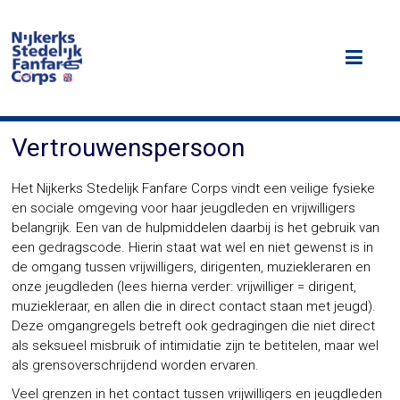
Ga
naar
NSFC
de
inhoud
Het
Nijkerks
Stedelijk
Fanfare
Vertrouwenspersoon
Corps
Het Nijkerks Stedelijk Fanfare Corps vindt een veilige fysieke
en sociale omgeving voor haar jeugdleden en vrijwilligers
belangrijk. Een van de hulpmiddelen daarbij is het gebruik van
een gedragscode. Hierin staat wat wel en niet gewenst is in
de omgang tussen vrijwilligers, dirigenten, muziekleraren en
onze jeugdleden (lees hierna verder: vrijwilliger = dirigent,
muziekleraar, en allen die in direct contact staan met jeugd).
Deze omgangregels betreft ook gedragingen die niet direct
als seksueel misbruik of intimidatie zijn te betitelen, maar wel
als grensoverschrijdend worden ervaren.
Veel grenzen in het contact tussen vrijwilligers en jeugdleden