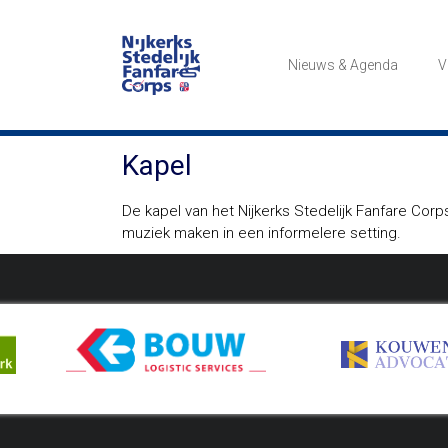
Ga
naar
NSFC
de
Nieuws & Agenda
V
inhoud
Het
Nijkerks
Stedelijk
Fanfare
Kapel
Corps
De kapel van het Nijkerks Stedelijk Fanfare Cor
muziek maken in een informelere setting.