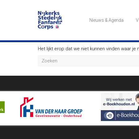
Ga
naar
NSFC
de
Nieuws & Agenda
V
inhoud
Het
Nijkerks
Stedelijk
Fanfare
Het lijkt erop dat we niet kunnen vinden waar je
Corps